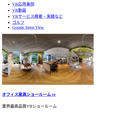
VR応用事例
VR動画
VRサービス概要・実績など
ゴルフ
Google Street View
オフィス家具ショールーム vr
業界最高品質VRショールーム