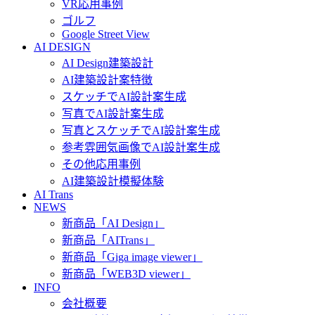
VR応用事例
ゴルフ
Google Street View
AI DESIGN
AI Design建築設計
AI建築設計案特徴
スケッチでAI設計案生成
写真でAI設計案生成
写真とスケッチでAI設計案生成
参考雰囲気画像でAI設計案生成
その他応用事例
AI建築設計模擬体験
AI Trans
NEWS
新商品「AI Design」
新商品「AITrans」
新商品「Giga image viewer」
新商品「WEB3D viewer」
INFO
会社概要