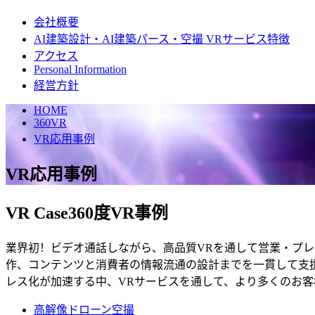
会社概要
AI建築設計・AI建築パース・空撮 VRサービス特徴
アクセス
Personal Information
経営方針
HOME
360VR
VR応用事例
VR応用事例
VR Case
360度VR事例
業界初！ビデオ通話しながら、高品質VRを通して営業・プレ
作、コンテンツと消費者の情報流通の設計までを一貫して支援
レス化が加速する中、VRサービスを通して、より多くのお
高解像ドローン空撮