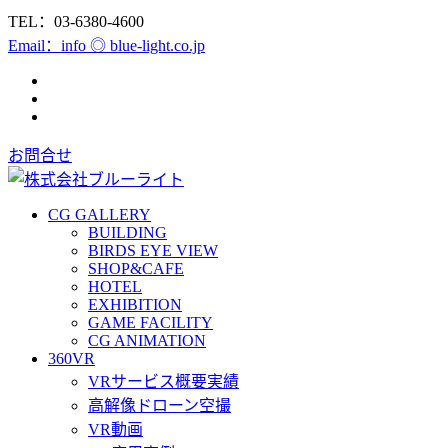
TEL：03-6380-4600
Email：info ◎ blue-light.co.jp
お問合せ
CG GALLERY
BUILDING
BIRDS EYE VIEW
SHOP&CAFE
HOTEL
EXHIBITION
GAME FACILITY
CG ANIMATION
360VR
VRサービス概要実績
高解像ドローン空撮
VR動画