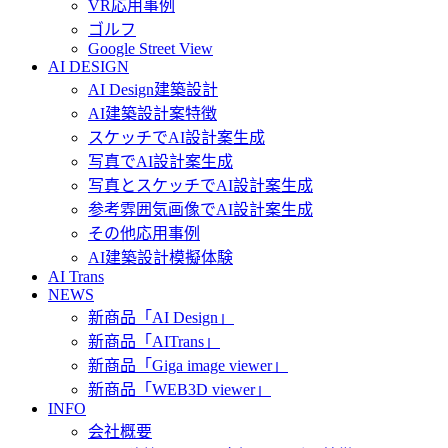
VR応用事例
ゴルフ
Google Street View
AI DESIGN
AI Design建築設計
AI建築設計案特徴
スケッチでAI設計案生成
写真でAI設計案生成
写真とスケッチでAI設計案生成
参考雰囲気画像でAI設計案生成
その他応用事例
AI建築設計模擬体験
AI Trans
NEWS
新商品「AI Design」
新商品「AITrans」
新商品「Giga image viewer」
新商品「WEB3D viewer」
INFO
会社概要