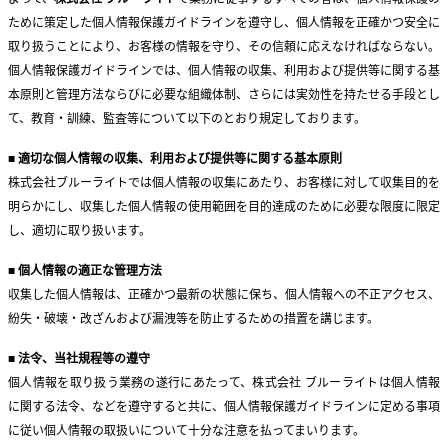
ために策定した個人情報保護ガイドラインを遵守し、個人情報を正確かつ安全に
取り扱うことにより、お客様の情報を守り、その信頼に応えなければならない。
個人情報保護ガイドラインでは、個人情報の収集、利用および提供等に関する基
本原則と管理方法ならびに必要な組織体制、さらには実効性を持たせる手段とし
て、教育・訓練、監査等について以下のとおり規定しております。
■
適切な個人情報の収集、利用および提供等に関する基本原則
株式会社ブルーライト
では個人情報の収集にあたり、お客様に対して収集目的を
明らかにし、収集した個人情報の使用範囲を目的達成のために必要な限度に限定
し、適切に取り扱います。
■
個人情報の適正な管理方法
収集した個人情報は、正確かつ最新の状態に保ち、個人情報への不正アクセス、
紛失・破壊・改ざんおよび漏洩等を防止するための措置を講じます。
■
法令、当社規程等の遵守
個人情報を取り扱う業務の遂行にあたって、株式会社 ブルーライトは個人情報
に関する法令、などを遵守すると共に、個人情報保護ガイドラインに定める事項
に従い個人情報の取扱いについて十分な注意を払ってまいります。