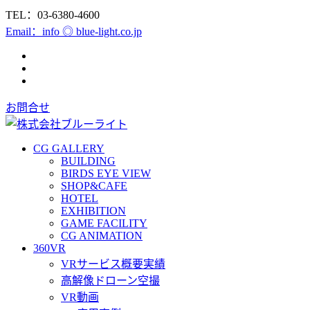
TEL：03-6380-4600
Email：info ◎ blue-light.co.jp
お問合せ
CG GALLERY
BUILDING
BIRDS EYE VIEW
SHOP&CAFE
HOTEL
EXHIBITION
GAME FACILITY
CG ANIMATION
360VR
VRサービス概要実績
高解像ドローン空撮
VR動画