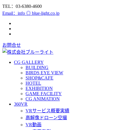
TEL：03-6380-4600
Email：info ◎ blue-light.co.jp
お問合せ
CG GALLERY
BUILDING
BIRDS EYE VIEW
SHOP&CAFE
HOTEL
EXHIBITION
GAME FACILITY
CG ANIMATION
360VR
VRサービス概要実績
高解像ドローン空撮
VR動画