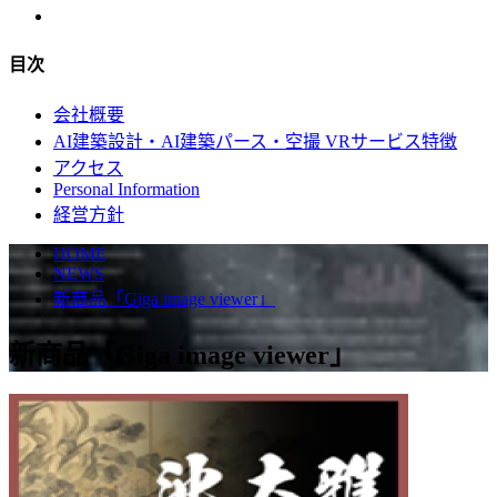
目次
会社概要
AI建築設計・AI建築パース・空撮 VRサービス特徴
アクセス
Personal Information
経営方針
HOME
NEWS
新商品「Giga image viewer」
新商品「Giga image viewer」