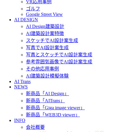
VR応用事例
ゴルフ
Google Street View
AI DESIGN
AI Design建築設計
AI建築設計案特徴
スケッチでAI設計案生成
写真でAI設計案生成
写真とスケッチでAI設計案生成
参考雰囲気画像でAI設計案生成
その他応用事例
AI建築設計模擬体験
AI Trans
NEWS
新商品「AI Design」
新商品「AITrans」
新商品「Giga image viewer」
新商品「WEB3D viewer」
INFO
会社概要