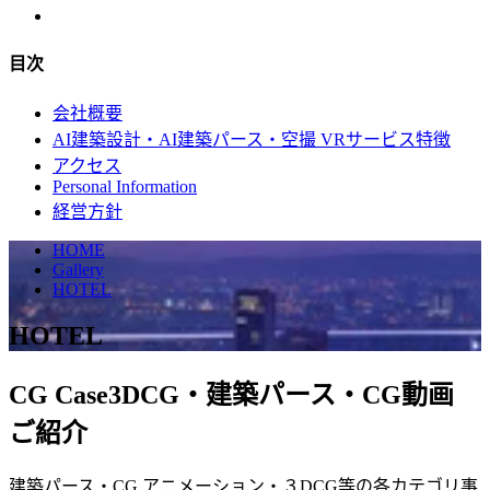
目次
会社概要
AI建築設計・AI建築パース・空撮 VRサービス特徴
アクセス
Personal Information
経営方針
HOME
Gallery
HOTEL
HOTEL
CG Case
3DCG・建築パース・CG動画
ご紹介
建築パース・CG アニメーション・３DCG等の各カテゴリ事