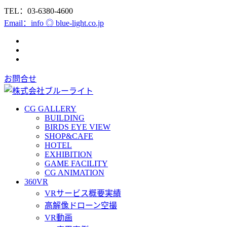
TEL：03-6380-4600
Email：info ◎ blue-light.co.jp
お問合せ
CG GALLERY
BUILDING
BIRDS EYE VIEW
SHOP&CAFE
HOTEL
EXHIBITION
GAME FACILITY
CG ANIMATION
360VR
VRサービス概要実績
高解像ドローン空撮
VR動画