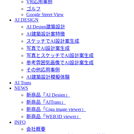
VR応用事例
ゴルフ
Google Street View
AI DESIGN
AI Design建築設計
AI建築設計案特徴
スケッチでAI設計案生成
写真でAI設計案生成
写真とスケッチでAI設計案生成
参考雰囲気画像でAI設計案生成
その他応用事例
AI建築設計模擬体験
AI Trans
NEWS
新商品「AI Design」
新商品「AITrans」
新商品「Giga image viewer」
新商品「WEB3D viewer」
INFO
会社概要