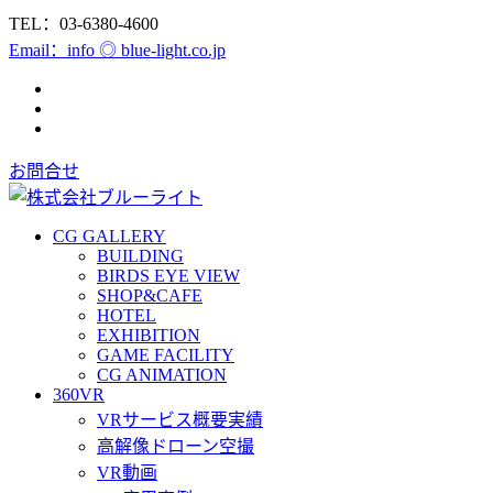
TEL：03-6380-4600
Email：info ◎ blue-light.co.jp
お問合せ
CG GALLERY
BUILDING
BIRDS EYE VIEW
SHOP&CAFE
HOTEL
EXHIBITION
GAME FACILITY
CG ANIMATION
360VR
VRサービス概要実績
高解像ドローン空撮
VR動画