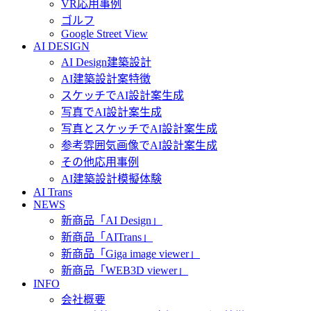
VR応用事例
ゴルフ
Google Street View
AI DESIGN
AI Design建築設計
AI建築設計案特徴
スケッチでAI設計案生成
写真でAI設計案生成
写真とスケッチでAI設計案生成
参考雰囲気画像でAI設計案生成
その他応用事例
AI建築設計模擬体験
AI Trans
NEWS
新商品「AI Design」
新商品「AITrans」
新商品「Giga image viewer」
新商品「WEB3D viewer」
INFO
会社概要