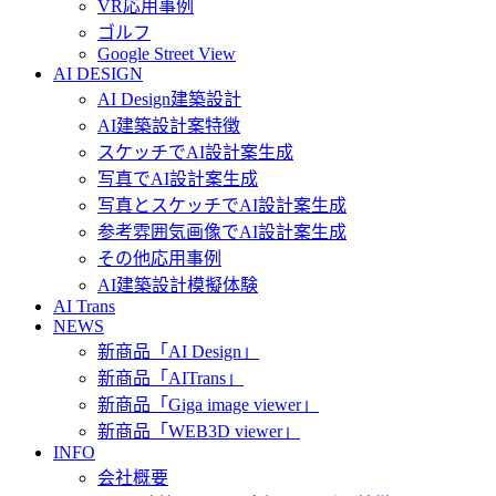
VR応用事例
ゴルフ
Google Street View
AI DESIGN
AI Design建築設計
AI建築設計案特徴
スケッチでAI設計案生成
写真でAI設計案生成
写真とスケッチでAI設計案生成
参考雰囲気画像でAI設計案生成
その他応用事例
AI建築設計模擬体験
AI Trans
NEWS
新商品「AI Design」
新商品「AITrans」
新商品「Giga image viewer」
新商品「WEB3D viewer」
INFO
会社概要