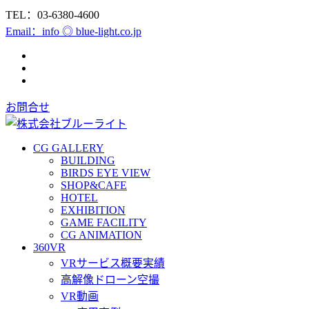
TEL：03-6380-4600
Email：info ◎ blue-light.co.jp
お問合せ
CG GALLERY
BUILDING
BIRDS EYE VIEW
SHOP&CAFE
HOTEL
EXHIBITION
GAME FACILITY
CG ANIMATION
360VR
VRサービス概要実績
高解像ドローン空撮
VR動画