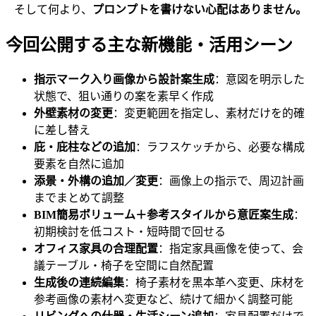
そして何より、
プロンプトを書けない心配はありません。
今回公開する主な新機能・活用シーン
指示マーク入り画像から設計案生成
：意図を明示した
状態で、狙い通りの案を素早く作成
外壁素材の変更
：変更範囲を指定し、素材だけを的確
に差し替え
庇・庇柱などの追加
：ラフスケッチから、必要な構成
要素を自然に追加
添景・外構の追加／変更
：画像上の指示で、周辺計画
までまとめて調整
BIM簡易ボリューム＋参考スタイルから意匠案生成
：
初期検討を低コスト・短時間で回せる
オフィス家具の合理配置
：指定家具画像を使って、会
議テーブル・椅子を空間に自然配置
生成後の連続編集
：椅子素材を黒本革へ変更、床材を
参考画像の素材へ変更など、続けて細かく調整可能