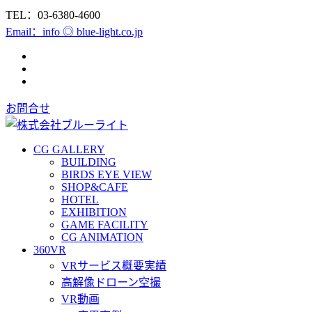
TEL：03-6380-4600
Email：info ◎ blue-light.co.jp
お問合せ
CG GALLERY
BUILDING
BIRDS EYE VIEW
SHOP&CAFE
HOTEL
EXHIBITION
GAME FACILITY
CG ANIMATION
360VR
VRサービス概要実績
高解像ドローン空撮
VR動画