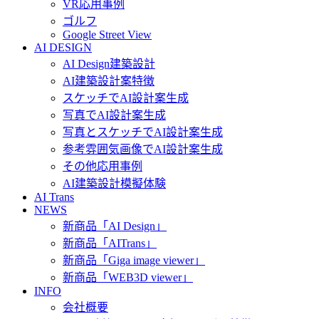
VR応用事例
ゴルフ
Google Street View
AI DESIGN
AI Design建築設計
AI建築設計案特徴
スケッチでAI設計案生成
写真でAI設計案生成
写真とスケッチでAI設計案生成
参考雰囲気画像でAI設計案生成
その他応用事例
AI建築設計模擬体験
AI Trans
NEWS
新商品「AI Design」
新商品「AITrans」
新商品「Giga image viewer」
新商品「WEB3D viewer」
INFO
会社概要