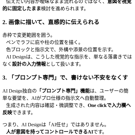
伝えたい内容が曖昧なまま流れるのではなく、
意図を視覚
的に固定したまま
検討を進められます。
2. 画像に描いて、直感的に伝えられる
赤枠で変更範囲を囲う。
ペンでラフに庇や柱の位置を描く。
色ブロックと指示文で、外構や添景の位置を示す。
AI Designは、こうした視覚的な指示を、単なる落書きでは
なく
設計の入力情報
として扱います。
3. 「プロンプト専門」で、書けない不安をなくす
AI Design独自の
「プロンプト専門」機能
は、ユーザーの簡
単な要望を、AIがプロ仕様の指示文へ自動整理。
生成された内容は確認・微調整でき、
One clickで入力欄へ
反映
できます。
つまり、AI Designは「AI任せ」ではありません。
人が意図を持ってコントロールできるAI
です。