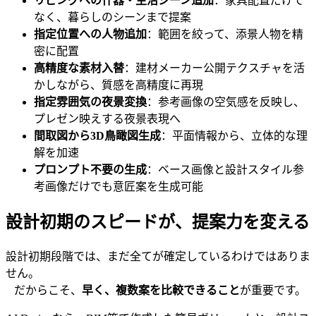
リビングへの什器・生活シーン追加
：家具配置だけで
なく、暮らしのシーンまで提案
指定位置への人物追加
：範囲を絞って、添景人物を精
密に配置
高精度な素材入替
：建材メーカー公開テクスチャを活
かしながら、質感を高精度に再現
指定雰囲気の夜景変換
：参考画像の空気感を反映し、
プレゼン映えする夜景表現へ
間取図から3D鳥瞰図生成
：平面情報から、立体的な理
解を加速
プロンプト不要の生成
：ベース画像と設計スタイル参
考画像だけでも意匠案を生成可能
設計初期のスピードが、提案力を変える
設計初期段階では、まだ全てが確定しているわけではありま
せん。
だからこそ、
早く、複数案を比較できること
が重要です。