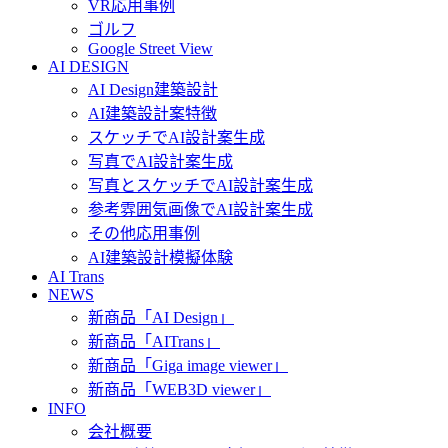
VR応用事例
ゴルフ
Google Street View
AI DESIGN
AI Design建築設計
AI建築設計案特徴
スケッチでAI設計案生成
写真でAI設計案生成
写真とスケッチでAI設計案生成
参考雰囲気画像でAI設計案生成
その他応用事例
AI建築設計模擬体験
AI Trans
NEWS
新商品「AI Design」
新商品「AITrans」
新商品「Giga image viewer」
新商品「WEB3D viewer」
INFO
会社概要