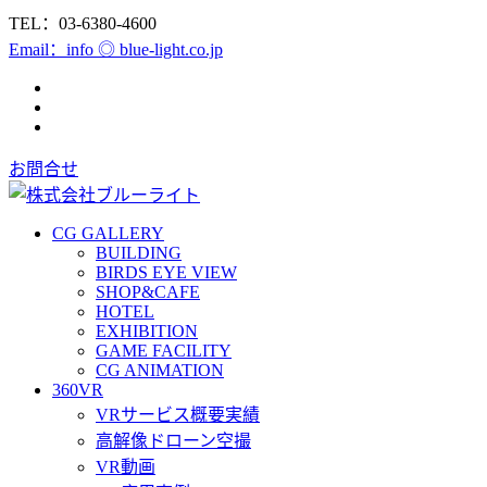
TEL：03-6380-4600
Email：info ◎ blue-light.co.jp
お問合せ
CG GALLERY
BUILDING
BIRDS EYE VIEW
SHOP&CAFE
HOTEL
EXHIBITION
GAME FACILITY
CG ANIMATION
360VR
VRサービス概要実績
高解像ドローン空撮
VR動画