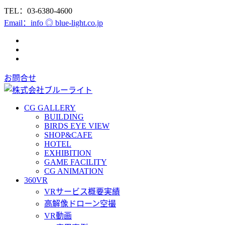
TEL：03-6380-4600
Email：info ◎ blue-light.co.jp
お問合せ
CG GALLERY
BUILDING
BIRDS EYE VIEW
SHOP&CAFE
HOTEL
EXHIBITION
GAME FACILITY
CG ANIMATION
360VR
VRサービス概要実績
高解像ドローン空撮
VR動画