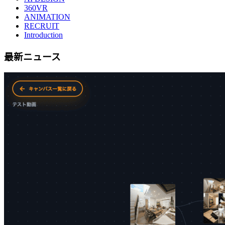
360VR
ANIMATION
RECRUIT
Introduction
最新ニュース