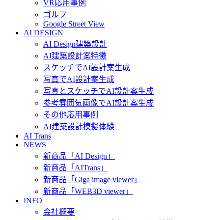
VR応用事例
ゴルフ
Google Street View
AI DESIGN
AI Design建築設計
AI建築設計案特徴
スケッチでAI設計案生成
写真でAI設計案生成
写真とスケッチでAI設計案生成
参考雰囲気画像でAI設計案生成
その他応用事例
AI建築設計模擬体験
AI Trans
NEWS
新商品「AI Design」
新商品「AITrans」
新商品「Giga image viewer」
新商品「WEB3D viewer」
INFO
会社概要