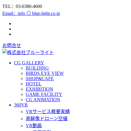
TEL：03-6380-4600
Email：info ◎ blue-light.co.jp
お問合せ
CG GALLERY
BUILDING
BIRDS EYE VIEW
SHOP&CAFE
HOTEL
EXHIBITION
GAME FACILITY
CG ANIMATION
360VR
VRサービス概要実績
高解像ドローン空撮
VR動画