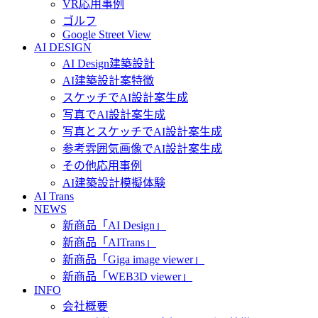
VR応用事例
ゴルフ
Google Street View
AI DESIGN
AI Design建築設計
AI建築設計案特徴
スケッチでAI設計案生成
写真でAI設計案生成
写真とスケッチでAI設計案生成
参考雰囲気画像でAI設計案生成
その他応用事例
AI建築設計模擬体験
AI Trans
NEWS
新商品「AI Design」
新商品「AITrans」
新商品「Giga image viewer」
新商品「WEB3D viewer」
INFO
会社概要