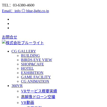
TEL：03-6380-4600
Email：info ◎ blue-light.co.jp
お問合せ
CG GALLERY
BUILDING
BIRDS EYE VIEW
SHOP&CAFE
HOTEL
EXHIBITION
GAME FACILITY
CG ANIMATION
360VR
VRサービス概要実績
高解像ドローン空撮
VR動画