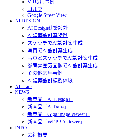
VR応用事例
ゴルフ
Google Street View
AI DESIGN
AI Design建築設計
AI建築設計案特徴
スケッチでAI設計案生成
写真でAI設計案生成
写真とスケッチでAI設計案生成
参考雰囲気画像でAI設計案生成
その他応用事例
AI建築設計模擬体験
AI Trans
NEWS
新商品「AI Design」
新商品「AITrans」
新商品「Giga image viewer」
新商品「WEB3D viewer」
INFO
会社概要