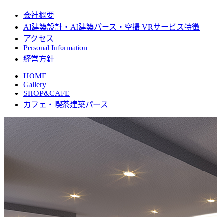
会社概要
AI建築設計・AI建築パース・空撮 VRサービス特徴
アクセス
Personal Information
経営方針
HOME
Gallery
SHOP&CAFE
カフェ・喫茶建築パース