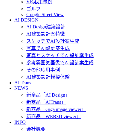
VR応用事例
ゴルフ
Google Street View
AI DESIGN
AI Design建築設計
AI建築設計案特徴
スケッチでAI設計案生成
写真でAI設計案生成
写真とスケッチでAI設計案生成
参考雰囲気画像でAI設計案生成
その他応用事例
AI建築設計模擬体験
AI Trans
NEWS
新商品「AI Design」
新商品「AITrans」
新商品「Giga image viewer」
新商品「WEB3D viewer」
INFO
会社概要