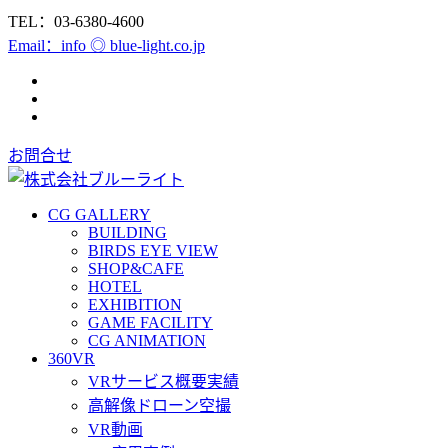
TEL：03-6380-4600
Email：info ◎ blue-light.co.jp
お問合せ
CG GALLERY
BUILDING
BIRDS EYE VIEW
SHOP&CAFE
HOTEL
EXHIBITION
GAME FACILITY
CG ANIMATION
360VR
VRサービス概要実績
高解像ドローン空撮
VR動画