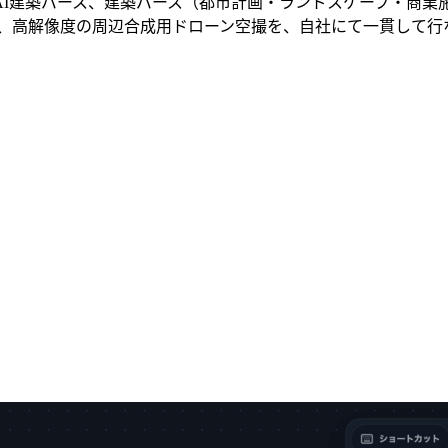
I建築パース、建築パース（都市計画・ランドスケープ・商業施設
、高解像度の周辺合成用ドローン空撮を、自社にて一貫して行なっ