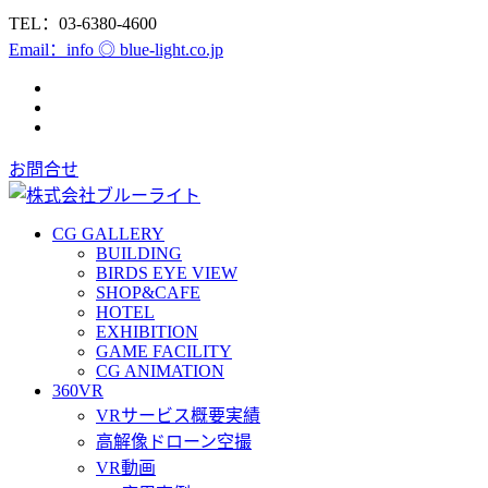
TEL：03-6380-4600
Email：info ◎ blue-light.co.jp
お問合せ
CG GALLERY
BUILDING
BIRDS EYE VIEW
SHOP&CAFE
HOTEL
EXHIBITION
GAME FACILITY
CG ANIMATION
360VR
VRサービス概要実績
高解像ドローン空撮
VR動画