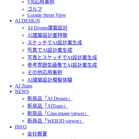
VR応用事例
ゴルフ
Google Street View
AI DESIGN
AI Design建築設計
AI建築設計案特徴
スケッチでAI設計案生成
写真でAI設計案生成
写真とスケッチでAI設計案生成
参考雰囲気画像でAI設計案生成
その他応用事例
AI建築設計模擬体験
AI Trans
NEWS
新商品「AI Design」
新商品「AITrans」
新商品「Giga image viewer」
新商品「WEB3D viewer」
INFO
会社概要