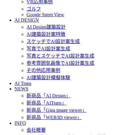
VR応用事例
ゴルフ
Google Street View
AI DESIGN
AI Design建築設計
AI建築設計案特徴
スケッチでAI設計案生成
写真でAI設計案生成
写真とスケッチでAI設計案生成
参考雰囲気画像でAI設計案生成
その他応用事例
AI建築設計模擬体験
AI Trans
NEWS
新商品「AI Design」
新商品「AITrans」
新商品「Giga image viewer」
新商品「WEB3D viewer」
INFO
会社概要