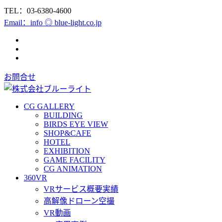
TEL：03-6380-4600
Email：info ◎ blue-light.co.jp
お問合せ
CG GALLERY
BUILDING
BIRDS EYE VIEW
SHOP&CAFE
HOTEL
EXHIBITION
GAME FACILITY
CG ANIMATION
360VR
VRサービス概要実績
高解像ドローン空撮
VR動画