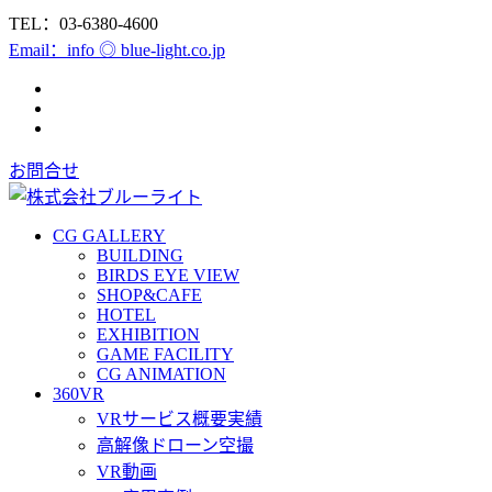
TEL：03-6380-4600
Email：info ◎ blue-light.co.jp
お問合せ
CG GALLERY
BUILDING
BIRDS EYE VIEW
SHOP&CAFE
HOTEL
EXHIBITION
GAME FACILITY
CG ANIMATION
360VR
VRサービス概要実績
高解像ドローン空撮
VR動画