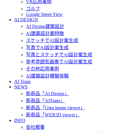
VR応用事例
ゴルフ
Google Street View
AI DESIGN
AI Design建築設計
AI建築設計案特徴
スケッチでAI設計案生成
写真でAI設計案生成
写真とスケッチでAI設計案生成
参考雰囲気画像でAI設計案生成
その他応用事例
AI建築設計模擬体験
AI Trans
NEWS
新商品「AI Design」
新商品「AITrans」
新商品「Giga image viewer」
新商品「WEB3D viewer」
INFO
会社概要